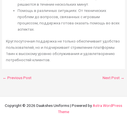
решаются в течение нескольких минут.
Помощь в различных ситуациях: От технических
проблем до вопросов, связанных с игровым
процессом, поддержка готова оказать помощь во всех
аспектах.
Круглосуточная поддержка не только обеспечивает удобство
пользователей, но и подчеркивает стремление платформы
1вин к высокому уровню обслуживания и удовлетворению
потребностей клиентов.
←
Previous Post
Next Post
→
Copyright © 2026 Daakshes Uniforms | Powered by
Astra WordPress
Theme