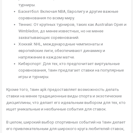
турниры.
Баскетбол: Включая NBA, Евролигу и другие важные
соревнования по всему миру.
Теннис: От крупных турниров, таких как Australian Open и
Wimbledon, до менее известных, но не менее
захватывающих соревнований.
Хоккей: NHL, международные чемпионаты и
европейские лиги, обеспечивают динамику и
напряжение в каждом матче.
Киберспорт: Для тех, кто предпочитает виртуальные
соревнования, 1вин предлагает ставки на популярные
игры и турниры.
Кроме того, 1вин apk предоставляет возможность делать
ставки на менее традиционные виды спорта и экзотические
дисциплины, что делает его идеальным выбором для тех, кто
ищет уникальные и необычные события для ставок.
В целом, широкий выбор спортивных событий на 1вин делает
его привлекательным для широкого круга любителей ставок,