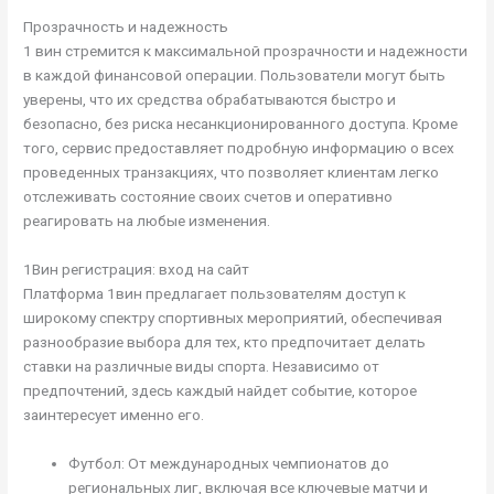
Прозрачность и надежность
1 вин стремится к максимальной прозрачности и надежности
в каждой финансовой операции. Пользователи могут быть
уверены, что их средства обрабатываются быстро и
безопасно, без риска несанкционированного доступа. Кроме
того, сервис предоставляет подробную информацию о всех
проведенных транзакциях, что позволяет клиентам легко
отслеживать состояние своих счетов и оперативно
реагировать на любые изменения.
1Вин регистрация: вход на сайт
Платформа 1вин предлагает пользователям доступ к
широкому спектру спортивных мероприятий, обеспечивая
разнообразие выбора для тех, кто предпочитает делать
ставки на различные виды спорта. Независимо от
предпочтений, здесь каждый найдет событие, которое
заинтересует именно его.
Футбол: От международных чемпионатов до
региональных лиг, включая все ключевые матчи и