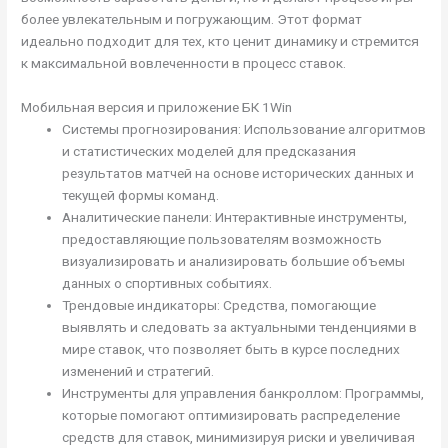
более увлекательным и погружающим. Этот формат
идеально подходит для тех, кто ценит динамику и стремится
к максимальной вовлеченности в процесс ставок.
Мобильная версия и приложение БК 1Win
Системы прогнозирования: Использование алгоритмов
и статистических моделей для предсказания
результатов матчей на основе исторических данных и
текущей формы команд.
Аналитические панели: Интерактивные инструменты,
предоставляющие пользователям возможность
визуализировать и анализировать большие объемы
данных о спортивных событиях.
Трендовые индикаторы: Средства, помогающие
выявлять и следовать за актуальными тенденциями в
мире ставок, что позволяет быть в курсе последних
изменений и стратегий.
Инструменты для управления банкроллом: Программы,
которые помогают оптимизировать распределение
средств для ставок, минимизируя риски и увеличивая