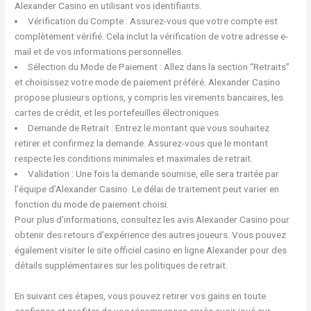
Alexander Casino en utilisant vos identifiants.
Vérification du Compte : Assurez-vous que votre compte est
complètement vérifié. Cela inclut la vérification de votre adresse e-
mail et de vos informations personnelles.
Sélection du Mode de Paiement : Allez dans la section “Retraits”
et choisissez votre mode de paiement préféré. Alexander Casino
propose plusieurs options, y compris les virements bancaires, les
cartes de crédit, et les portefeuilles électroniques.
Demande de Retrait : Entrez le montant que vous souhaitez
retirer et confirmez la demande. Assurez-vous que le montant
respecte les conditions minimales et maximales de retrait.
Validation : Une fois la demande soumise, elle sera traitée par
l’équipe d’Alexander Casino. Le délai de traitement peut varier en
fonction du mode de paiement choisi.
Pour plus d’informations, consultez les avis Alexander Casino pour
obtenir des retours d’expérience des autres joueurs. Vous pouvez
également visiter le site officiel casino en ligne Alexander pour des
détails supplémentaires sur les politiques de retrait.
En suivant ces étapes, vous pouvez retirer vos gains en toute
confiance et profiter de vos récompenses après avoir joué sur