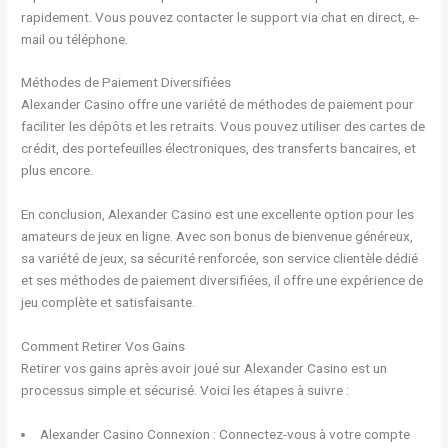
rapidement. Vous pouvez contacter le support via chat en direct, e-
mail ou téléphone.
Méthodes de Paiement Diversifiées
Alexander Casino offre une variété de méthodes de paiement pour
faciliter les dépôts et les retraits. Vous pouvez utiliser des cartes de
crédit, des portefeuilles électroniques, des transferts bancaires, et
plus encore.
En conclusion, Alexander Casino est une excellente option pour les
amateurs de jeux en ligne. Avec son bonus de bienvenue généreux,
sa variété de jeux, sa sécurité renforcée, son service clientèle dédié
et ses méthodes de paiement diversifiées, il offre une expérience de
jeu complète et satisfaisante.
Comment Retirer Vos Gains
Retirer vos gains après avoir joué sur Alexander Casino est un
processus simple et sécurisé. Voici les étapes à suivre :
Alexander Casino Connexion : Connectez-vous à votre compte