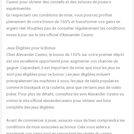
Casino pour obtenir des conseils et des astuces de joueurs
expérimentés.
En respectant ces conditions de mise, vous pourrez profiter
pleinement de votre bonus de 150% et transformer vos gains en
argent réel. N’oubliez pas de consulter régulièrement les conditions
mises à jour sur le site officiel d’Alexander Casino.
Jeux Éligibles pour le Bonus
Chez Alexander Casino, le bonus de 150% sur votre premier dépôt
est une excellente opportunité pour augmenter vos chances de
gagner. Cependant, il est important de noter que tous les jeux ne
sont pas éligibles pour ce bonus. Les jeux éligibles incluent
principalement les machines à sous, les jeux de table populaires
comme le blackjack et la roulette, ainsi que certains jeux de vidéo
poker. Pour plus de détails, consultez les avis Alexander Casino ou
visitez le site officiel alexandercasino pour obtenir une liste
complète des jeux éligibles.
Avant de commencer à jouer, assurez-vous de bien comprendre les
conditions de mise associées au bonus. Cela vous aidera à
maximiser vos gains tout en respectant les règles du casino