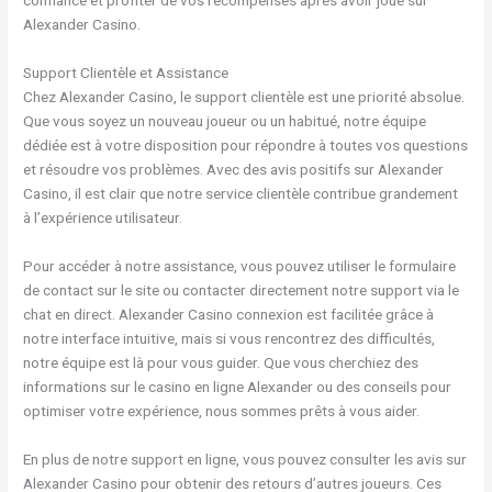
Alexander Casino.
Support Clientèle et Assistance
Chez Alexander Casino, le support clientèle est une priorité absolue.
Que vous soyez un nouveau joueur ou un habitué, notre équipe
dédiée est à votre disposition pour répondre à toutes vos questions
et résoudre vos problèmes. Avec des avis positifs sur Alexander
Casino, il est clair que notre service clientèle contribue grandement
à l’expérience utilisateur.
Pour accéder à notre assistance, vous pouvez utiliser le formulaire
de contact sur le site ou contacter directement notre support via le
chat en direct. Alexander Casino connexion est facilitée grâce à
notre interface intuitive, mais si vous rencontrez des difficultés,
notre équipe est là pour vous guider. Que vous cherchiez des
informations sur le casino en ligne Alexander ou des conseils pour
optimiser votre expérience, nous sommes prêts à vous aider.
En plus de notre support en ligne, vous pouvez consulter les avis sur
Alexander Casino pour obtenir des retours d’autres joueurs. Ces