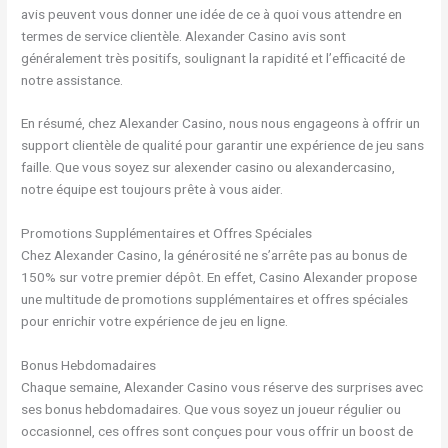
avis peuvent vous donner une idée de ce à quoi vous attendre en
termes de service clientèle. Alexander Casino avis sont
généralement très positifs, soulignant la rapidité et l’efficacité de
notre assistance.
En résumé, chez Alexander Casino, nous nous engageons à offrir un
support clientèle de qualité pour garantir une expérience de jeu sans
faille. Que vous soyez sur alexender casino ou alexandercasino,
notre équipe est toujours prête à vous aider.
Promotions Supplémentaires et Offres Spéciales
Chez Alexander Casino, la générosité ne s’arrête pas au bonus de
150% sur votre premier dépôt. En effet, Casino Alexander propose
une multitude de promotions supplémentaires et offres spéciales
pour enrichir votre expérience de jeu en ligne.
Bonus Hebdomadaires
Chaque semaine, Alexander Casino vous réserve des surprises avec
ses bonus hebdomadaires. Que vous soyez un joueur régulier ou
occasionnel, ces offres sont conçues pour vous offrir un boost de