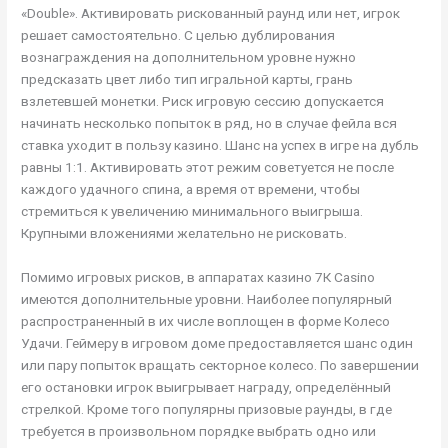
«Double». Активировать рискованный раунд или нет, игрок
решает самостоятельно. С целью дублирования
вознаграждения на дополнительном уровне нужно
предсказать цвет либо тип игральной карты, грань
взлетевшей монетки. Риск игровую сессию допускается
начинать несколько попыток в ряд, но в случае фейла вся
ставка уходит в пользу казино. Шанс на успех в игре на дубль
равны 1:1. Активировать этот режим советуется не после
каждого удачного спина, а время от времени, чтобы
стремиться к увеличению минимального выигрыша.
Крупными вложениями желательно не рисковать.
Помимо игровых рисков, в аппаратах казино 7К Casino
имеются дополнительные уровни. Наиболее популярный
распространенный в их числе воплощен в форме Колесо
Удачи. Геймеру в игровом доме предоставляется шанс один
или пару попыток вращать секторное колесо. По завершении
его остановки игрок выигрывает награду, определённый
стрелкой. Кроме того популярны призовые раунды, в где
требуется в произвольном порядке выбрать одно или