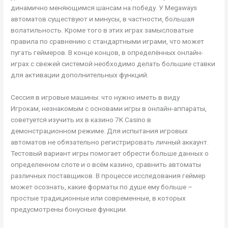
динамично меняющимся шансам на победу. У Megaways
автоматов существуют и минусы, в частности, большая
волатильность. Кроме того в этих играх замысловатые
правила по сравнению с стандартными играми, что может
пугать геймеров. В конце концов, в определённых онлайн-
играх с свежей системой необходимо делать большие ставки
для активации дополнительных функций.
Сессия в игровые машины: что нужно иметь в виду
Игрокам, незнакомым с основами игры в онлайн-аппараты,
советуется изучить их в казино 7K Casino в
демонстрационном режиме. Для испытания игровых
автоматов не обязательно регистрировать личный аккаунт.
Тестовый вариант игры помогает обрести больше данных о
определенном слоте и о всём казино, сравнить автоматы
различных поставщиков. В процессе исследования геймер
может осознать, какие форматы по душе ему больше –
простые традиционные или современные, в которых
предусмотрены бонусные функции.