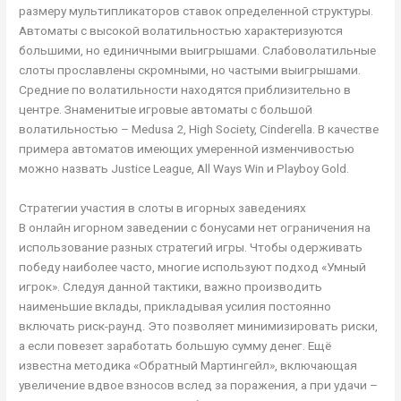
размеру мультипликаторов ставок определенной структуры.
Автоматы с высокой волатильностью характеризуются
большими, но единичными выигрышами. Слабоволатильные
слоты прославлены скромными, но частыми выигрышами.
Средние по волатильности находятся приблизительно в
центре. Знаменитые игровые автоматы с большой
волатильностью – Medusa 2, High Society, Cinderella. В качестве
примера автоматов имеющих умеренной изменчивостью
можно назвать Justice League, All Ways Win и Playboy Gold.
Стратегии участия в слоты в игорных заведениях
В онлайн игорном заведении с бонусами нет ограничения на
использование разных стратегий игры. Чтобы одерживать
победу наиболее часто, многие используют подход «Умный
игрок». Следуя данной тактики, важно производить
наименьшие вклады, прикладывая усилия постоянно
включать риск-раунд. Это позволяет минимизировать риски,
а если повезет заработать большую сумму денег. Ещё
известна методика «Обратный Мартингейл», включающая
увеличение вдвое взносов вслед за поражения, а при удачи –