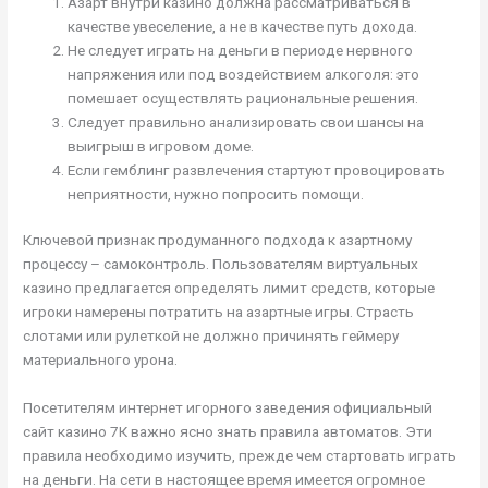
Азарт внутри казино должна рассматриваться в
качестве увеселение, а не в качестве путь дохода.
Не следует играть на деньги в периоде нервного
напряжения или под воздействием алкоголя: это
помешает осуществлять рациональные решения.
Следует правильно анализировать свои шансы на
выигрыш в игровом доме.
Если гемблинг развлечения стартуют провоцировать
неприятности, нужно попросить помощи.
Ключевой признак продуманного подхода к азартному
процессу – самоконтроль. Пользователям виртуальных
казино предлагается определять лимит средств, которые
игроки намерены потратить на азартные игры. Страсть
слотами или рулеткой не должно причинять геймеру
материального урона.
Посетителям интернет игорного заведения официальный
сайт казино 7К важно ясно знать правила автоматов. Эти
правила необходимо изучить, прежде чем стартовать играть
на деньги. На сети в настоящее время имеется огромное