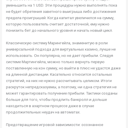
уменьшить на 1 USD. Эти процедуры нужно выполнять пока
не будет обретения заветного выигрыша либо достижения
предела проигрышей. Когда капитал увеличился на сумму,
которую пользователь считает достаточной, ему нужно
понизить бет до начального уровня и начать новый цикл.
Классическую систему Марингейла, знаменитую в роли
универсальной подхода для виртуальных казино, лучше не
использовать. Он популярна, но не дает прибыли. Следуя
системе Мартингейла, можно только вернуть первую
поставленную на кон сумму, но выйти в плюс не удастся даже
на длинной дистанции. Касательно относится остальных
стратегий, на них не нужно рассчитывать целиком. Итоги
раскруток непредсказуемы, а поэтому, ни одна стратегия не
может гарантировать получение прибыли. Тактики созданы
больше для того, чтобы продлить банкролл и дольше
находиться в азартном процессе даже в случае
продолжительных неудач на автоматах.
Предотвращение игровой зависимости: осознанное