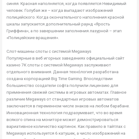
синяя. Красная наполняется, когда появляется Невидимый
человек. Голубая же – когда выпадают изображений
полицейского. Когда окончательного наполнения красной
шкалы запускается дополнительный раунд «Ярость
Гриффина», а по завершении заполнения лазурной – этап
«Полицейские вращения».
Слот-машины слоты с системой Megaways
Популярные в веб игорных заведениях официальный сайт
казино 7К слоты с системой Megaways заслуживают
отдельного внимания. Данная техно́логия разработана
создана корпорацией Big Time Gaming. Впоследствии
большинство создатели софта получили лицензию для
применения свежей системы в игровых автоматах. Главное
различие Megaways от стандартных игровых автоматов
заключается в переменном числе знаков на любом барабане.
Инновационная технология подразумевает, что во время
всякого спина на мониторе может демонстрироваться
вариативное количество картинок. Как правило в тайтлах с
Megaways используется 6 катушек, а число изображений на