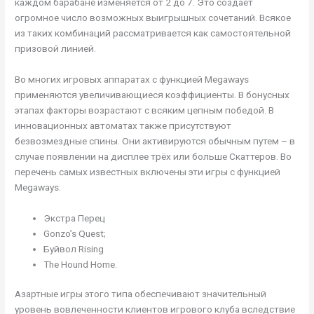
каждом барабане изменяется от 2 до 7. Это создает
огромное число возможных выигрышных сочетаний. Всякое
из таких комбинаций рассматривается как самостоятельной
призовой линией.
Во многих игровых аппаратах с функцией Megaways
применяются увеличивающиеся коэффициенты. В бонусных
этапах факторы возрастают с всяким цепным победой. В
инновационных автоматах также присутствуют
безвозмездные спины. Они активируются обычным путем – в
случае появлении на дисплее трёх или больше Скаттеров. Во
перечень самых известных включены эти игры с функцией
Megaways:
Экстра Перец
Gonzo’s Quest;
Буйвол Rising
The Hound Home.
Азартные игры этого типа обеспечивают значительный
уровень вовлеченности клиентов игрового клуба вследствие