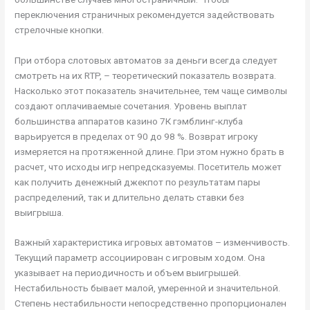
переключения страничных рекомендуется задействовать
стрелочные кнопки.
При отбора слотовых автоматов за деньги всегда следует
смотреть на их RTP, – теоретический показатель возврата.
Насколько этот показатель значительнее, тем чаще символы
создают оплачиваемые сочетания. Уровень выплат
большинства аппаратов казино 7К гэмблинг-клуба
варьируется в пределах от 90 до 98 %. Возврат игроку
измеряется на протяженной длине. При этом нужно брать в
расчет, что исходы игр непредсказуемы. Посетитель может
как получить денежный джекпот по результатам пары
распределений, так и длительно делать ставки без
выигрыша.
Важный характеристика игровых автоматов – изменчивость.
Текущий параметр ассоциирован с игровым ходом. Она
указывает на периодичность и объем выигрышей.
Нестабильность бывает малой, умеренной и значительной.
Степень нестабильности непосредственно пропорционален