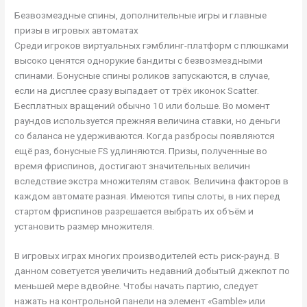
Безвозмездные спины, дополнительные игры и главные
призы в игровых автоматах
Среди игроков виртуальных гэмблинг-платформ с плюшками
высоко ценятся однорукие бандиты с безвозмездными
спинами. Бонусные спины роликов запускаются, в случае,
если на дисплее сразу выпадает от трёх иконок Scatter.
Бесплатных вращений обычно 10 или больше. Во момент
раундов используется прежняя величина ставки, но деньги
со баланса не удерживаются. Когда разбросы появляются
ещё раз, бонусные FS удлиняются. Призы, полученные во
время фриспинов, достигают значительных величин
вследствие экстра множителям ставок. Величина факторов в
каждом автомате разная. Имеются типы слоты, в них перед
стартом фриспинов разрешается выбрать их объём и
установить размер множителя.
В игровых играх многих производителей есть риск-раунд. В
данном советуется увеличить недавний добытый джекпот по
меньшей мере вдвойне. Чтобы начать партию, следует
нажать на контрольной панели на элемент «Gamble» или