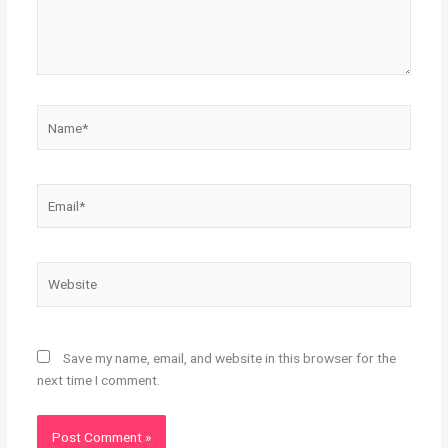
Name*
Email*
Website
Save my name, email, and website in this browser for the
next time I comment.