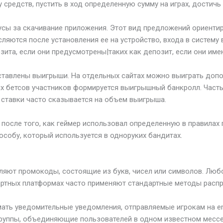
 средств, пустить в ход определенную сумму на играх, достичь
сы за скачивание приложения. Этот вид предложений ориентир
ляются после установления ее на устройство, входа в систему 
озита, если они предусмотрены|таких как депозит, если они име
дставлены выигрыши. На отдельных сайтах можно выиграть доп
ых бетсов участников формируется выигрышный банкролл. Часть
 ставки часто сказывается на объем выигрыша.
после того, как геймер использовал определенную в правилах 
собу, который используется в одноруких бандитах.
яют промокоды, состоящие из букв, чисел или символов. Люб
зартных платформах часто применяют стандартные методы расп
ть уведомительные уведомления, отправляемые игрокам на ema
группы, объединяющие пользователей в одном известном месс