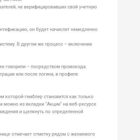
вателей, не верифицировавших свой учетную
нтификацию, он будет начислят немедленно.
систему. В другом же процесс – включение
ее говорили – посредством промокода.
рации или после логина, в профиле
м которой гемблер становится как только
м можно из вкладки "Акции" на веб-ресурсе
раждения и щелкнуть по определенной
анице отмечает отметку рядом с желаемого