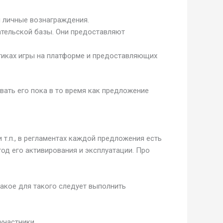
 личные вознаграждения.
ательской базы. Они предоставляют
тиках игры на платформе и предоставляющих
вать его пока в то время как предложение
 т.п., в регламентах каждой предложения есть
тод его активирования и эксплуатации. Про
Какое для такого следует выполнить
участники.