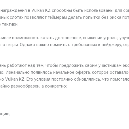
знаграждения в Vulkan KZ способны быть использованы для со
рных слотах позволяют геймерам делать попытки без риска пот
 тактики.
исле возможность катать долговечнее, снижение угрозы, улуч
от игры. Однако важно помнить о требованиях к вейджеру, ог
нь работают над тем, чтобы предложить своим участникам экс
о. Изначально появилось начальное оферта, которое оставало
о Vulkan KZ. Его условия постоянно обновлялись, что помога
айно разнообразен, а конкретно:
ацию;