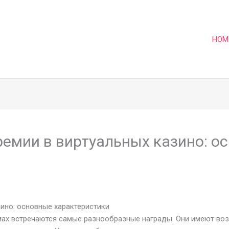
HOM
ремии в виртуальных казино: о
ино: основные характеристики
мах встречаются самые разнообразные награды. Они имеют в