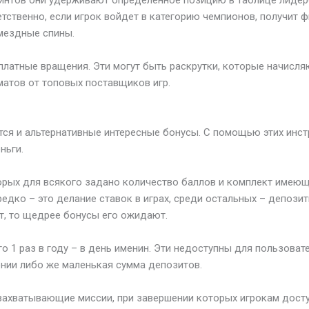
етственно, если игрок войдет в категорию чемпионов, получит 
змездные спины.
платные вращения. Эти могут быть раскрутки, которые начисля
матов от топовых поставщиков игр.
ся и альтернативные интересные бонусы. С помощью этих инст
ньги.
торых для всякого задано количество баллов и комплект имею
едко – это делание ставок в играх, среди остальных – депозит
нт, то щедрее бонусы его ожидают.
 1 раз в году – в день именин. Эти недоступны для пользоват
ении либо же маленькая сумма депозитов.
захватывающие миссии, при завершении которых игрокам досту